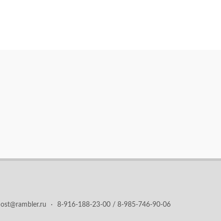
ost@rambler.ru
·
8-916-188-23-00 / 8-985-746-90-06