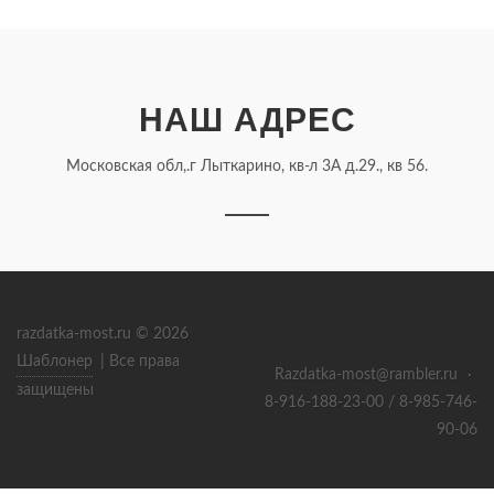
НАШ АДРЕС
Московская обл,.г Лыткарино, кв-л 3А д.29., кв 56.
razdatka-most.ru © 2026
Шаблонер
| Все права
Razdatka-most@rambler.ru
·
защищены
8-916-188-23-00 / 8-985-746-
90-06