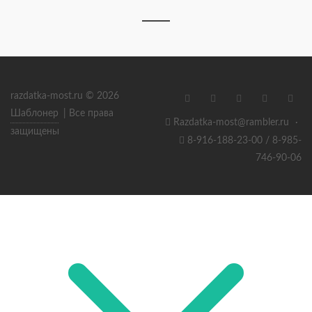
razdatka-most.ru © 2026
Шаблонер
| Все права
Razdatka-most@rambler.ru
·
защищены
8-916-188-23-00 / 8-985-
746-90-06