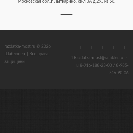
Московская обл,.г Лыткарино, кв-л 3А д.29., кв 56.
razdatka-most.ru © 2026
Шаблонер
| Все права
Razdatka-most@rambler.ru
·
защищены
8-916-188-23-00 / 8-985-
746-90-06