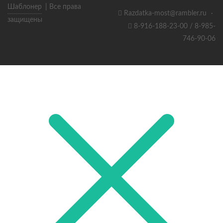
Шаблонер
| Все права
Razdatka-most@rambler.ru
·
защищены
8-916-188-23-00 / 8-985-
746-90-06