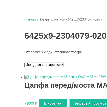
Главная
/ Товары с меткой «6425х9-2304079-020»
6425х9-2304079-020
Отображение единственного товара
Цапфа перед/моста МА
71000
₽
В корзину
Быстрый просмот