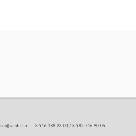
ost@rambler.ru
·
8-916-188-23-00 / 8-985-746-90-06