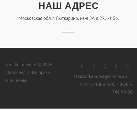
НАШ АДРЕС
Московская обл,.г Лыткарино, кв-л 3А д.29., кв 56.
razdatka-most.ru © 2026
Шаблонер
| Все права
Razdatka-most@rambler.ru
·
защищены
8-916-188-23-00 / 8-985-
746-90-06