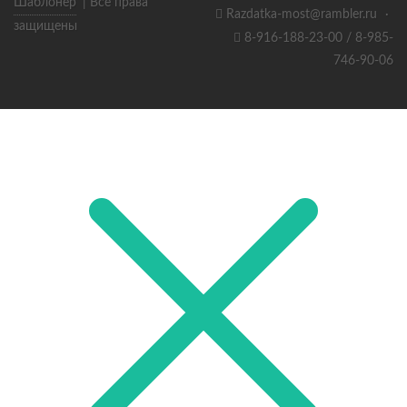
Шаблонер
| Все права
Razdatka-most@rambler.ru
·
защищены
8-916-188-23-00 / 8-985-
746-90-06