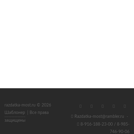
razdatka-most.ru © 2026
Шаблонер
| Все права
Razdatka-most@rambler.ru
·
защищены
8-916-188-23-00 / 8-985-
746-90-06