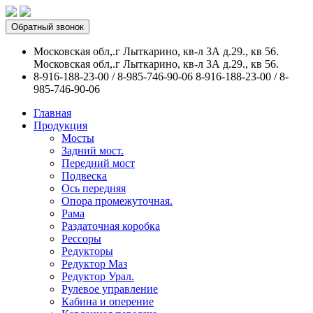
Обратный звонок
Московская обл,.г Лыткарино, кв-л 3А д.29., кв 56.
Московская обл,.г Лыткарино, кв-л 3А д.29., кв 56.
8-916-188-23-00 / 8-985-746-90-06
8-916-188-23-00 / 8-
985-746-90-06
Главная
Продукция
Мосты
Задний мост.
Передний мост
Подвеска
Ось передняя
Опора промежуточная.
Рама
Раздаточная коробка
Рессоры
Редукторы
Редуктор Маз
Редуктор Урал.
Рулевое управление
Кабина и оперение