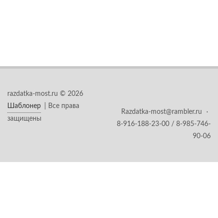
razdatka-most.ru © 2026
Шаблонер
| Все права
Razdatka-most@rambler.ru
·
защищены
8-916-188-23-00 / 8-985-746-
90-06