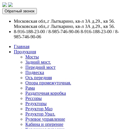
Обратный звонок
Московская обл,.г Лыткарино, кв-л 3А д.29., кв 56.
Московская обл,.г Лыткарино, кв-л 3А д.29., кв 56.
8-916-188-23-00 / 8-985-746-90-06
8-916-188-23-00 / 8-
985-746-90-06
Главная
Продукция
Мосты
Задний мост.
Передний мост
Подвеска
Ось передняя
Опора промежуточная.
Рама
Раздаточная коробка
Рессоры
Редукторы
Редуктор Маз
Редуктор Урал.
Рулевое управление
Кабина и оперение