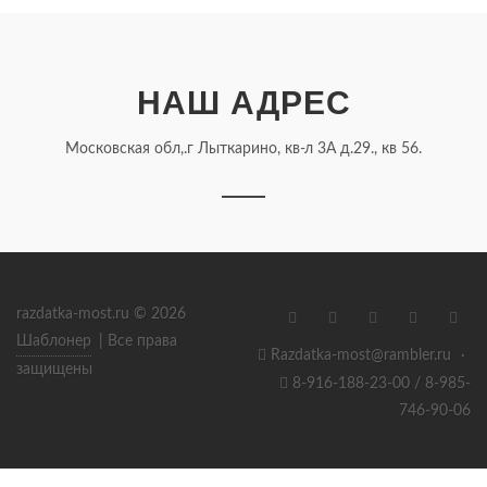
НАШ АДРЕС
Московская обл,.г Лыткарино, кв-л 3А д.29., кв 56.
razdatka-most.ru © 2026
Шаблонер
| Все права
Razdatka-most@rambler.ru
·
защищены
8-916-188-23-00 / 8-985-
746-90-06