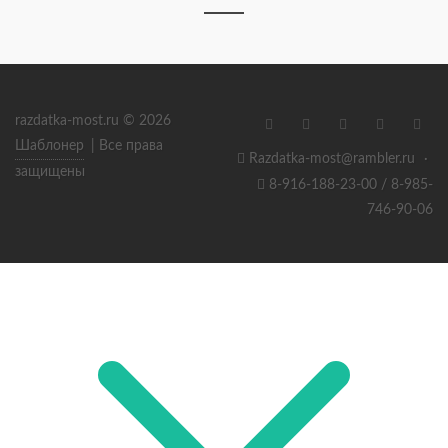
razdatka-most.ru © 2026
Шаблонер
| Все права
Razdatka-most@rambler.ru
·
защищены
8-916-188-23-00 / 8-985-
746-90-06