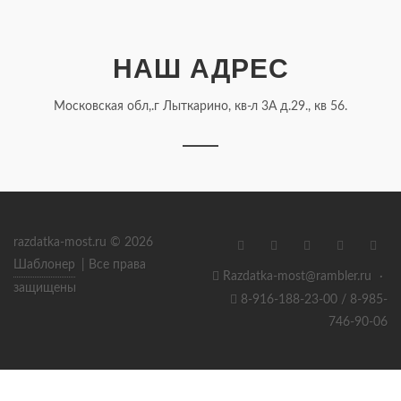
НАШ АДРЕС
Московская обл,.г Лыткарино, кв-л 3А д.29., кв 56.
razdatka-most.ru © 2026
Шаблонер
| Все права
Razdatka-most@rambler.ru
·
защищены
8-916-188-23-00 / 8-985-
746-90-06